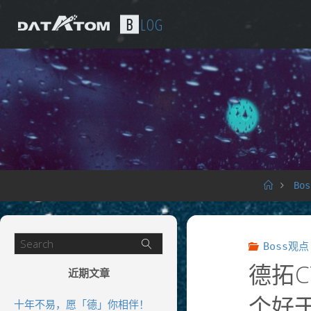
B
L
O
G
Bo
Boss观点
德拓
近期文章
个好
十年不易，愿「德」你相伴！