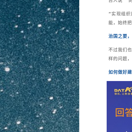
古人说 “
“实现组
能，始终把
治国之要，
不过我们也
样的问题，
如何做好建