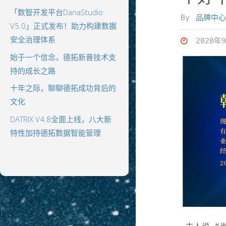
「数智开发平台DanaStudio
By
品牌中心
V5.0」正式发布！助力构建数据
安全治理体系
2020年
始于一个信念，德拓新晋技术支
持的成长之路
十年之际，聊聊德拓成功背后的
文化
DATRIX V4.8全面上线，八大新
特性加持德拓数据智能管理