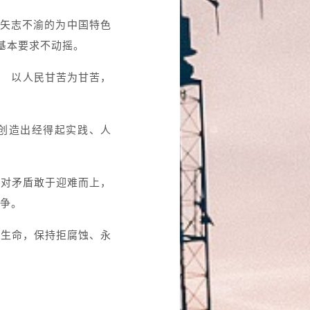
 矢志不渝的为中国特色
基本要求不动摇。
， 以人民甘苦为甘苦，
创造出经得起实践、人
面对矛盾敢于迎难而上，
争。
治生命，保持拒腐蚀、永