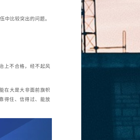
伍中比较突出的问题。
治上不合格，经不起风
才能在大是大非面前旗帜
靠得住、信得过、能放